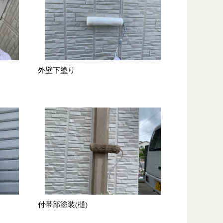
外壁下塗り
付帯部塗装(樋)