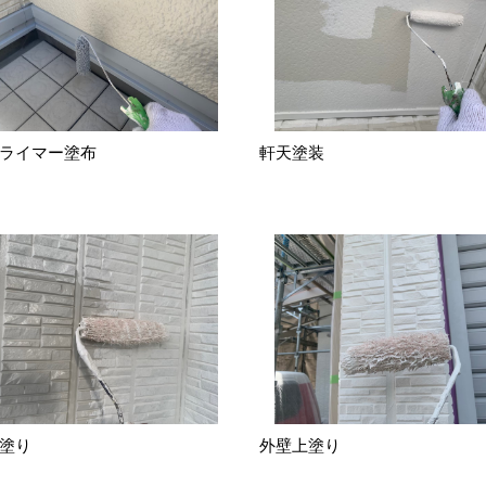
ライマー塗布
軒天塗装
塗り
外壁上塗り