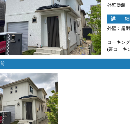
外壁塗装
詳 細
外壁：超
コーキン
(帯コーキ
工前