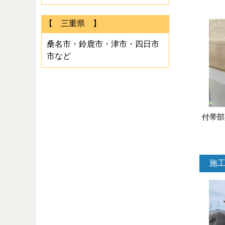
【 三重県 】
桑名市・鈴鹿市・津市・四日市
市など
付帯部
施