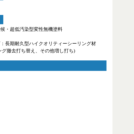
耐候・超低汚染型変性無機塗料
グ：長期耐久型ハイクオリティーシーリング材
ング撤去打ち替え、その他増し打ち)