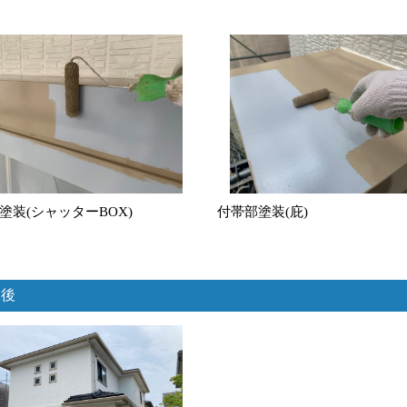
塗装(シャッターBOX)
付帯部塗装(庇)
工後