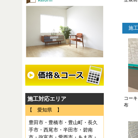
施
コーキ
施工対応エリア
布
【 愛知県 】
豊田市・豊橋市・豊山町・長久
手市・西尾市・半田市・碧南
市・弥富市・愛西市・あま市・